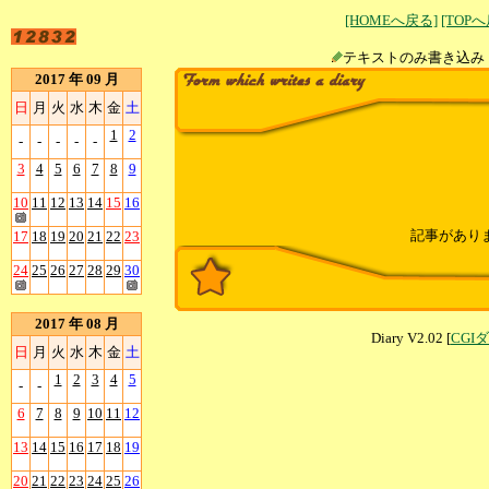
[HOMEへ戻る]
[TOP
テキストのみ書
2017 年 09 月
日
月
火
水
木
金
土
1
2
-
-
-
-
-
3
4
5
6
7
8
9
10
11
12
13
14
15
16
記事があり
17
18
19
20
21
22
23
24
25
26
27
28
29
30
2017 年 08 月
Diary V2.02 [
CGI
日
月
火
水
木
金
土
1
2
3
4
5
-
-
6
7
8
9
10
11
12
13
14
15
16
17
18
19
20
21
22
23
24
25
26