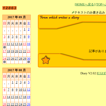
[HOMEへ戻る]
[TOP
テキストのみ書
2017 年 09 月
日
月
火
水
木
金
土
1
2
-
-
-
-
-
3
4
5
6
7
8
9
10
11
12
13
14
15
16
記事があり
17
18
19
20
21
22
23
24
25
26
27
28
29
30
2017 年 08 月
Diary V2.02 [
CGI
日
月
火
水
木
金
土
1
2
3
4
5
-
-
6
7
8
9
10
11
12
13
14
15
16
17
18
19
20
21
22
23
24
25
26