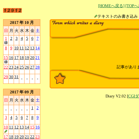
[HOMEへ戻る]
[TOP
テキストのみ書
2017 年 10 月
日
月
火
水
木
金
土
1
2
3
4
5
6
7
8
9
10
11
12
13
14
15
16
17
18
19
20
21
記事があり
22
23
24
25
26
27
28
29
30
31
-
-
-
-
2017 年 09 月
Diary V2.02 [
CGI
日
月
火
水
木
金
土
1
2
-
-
-
-
-
3
4
5
6
7
8
9
10
11
12
13
14
15
16
17
18
19
20
21
22
23