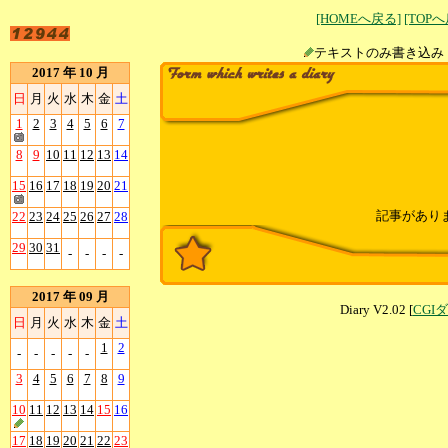
[HOMEへ戻る]
[TOP
テキストのみ書
2017 年 10 月
日
月
火
水
木
金
土
1
2
3
4
5
6
7
8
9
10
11
12
13
14
15
16
17
18
19
20
21
記事があり
22
23
24
25
26
27
28
29
30
31
-
-
-
-
2017 年 09 月
Diary V2.02 [
CGI
日
月
火
水
木
金
土
1
2
-
-
-
-
-
3
4
5
6
7
8
9
10
11
12
13
14
15
16
17
18
19
20
21
22
23