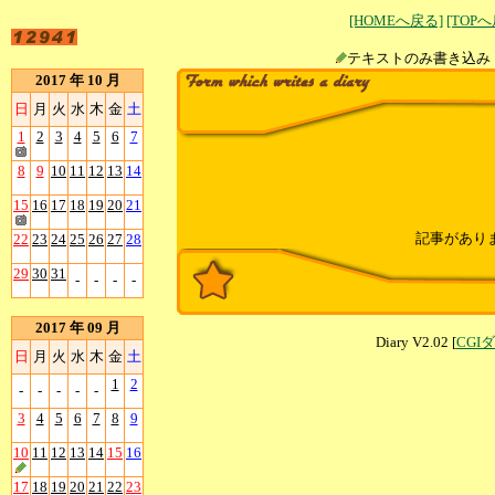
[HOMEへ戻る]
[TOP
テキストのみ書
2017 年 10 月
日
月
火
水
木
金
土
1
2
3
4
5
6
7
8
9
10
11
12
13
14
15
16
17
18
19
20
21
記事があり
22
23
24
25
26
27
28
29
30
31
-
-
-
-
2017 年 09 月
Diary V2.02 [
CGI
日
月
火
水
木
金
土
1
2
-
-
-
-
-
3
4
5
6
7
8
9
10
11
12
13
14
15
16
17
18
19
20
21
22
23