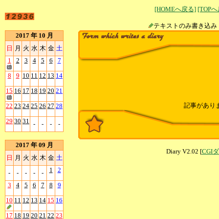
[HOMEへ戻る]
[TOP
テキストのみ書
2017 年 10 月
日
月
火
水
木
金
土
1
2
3
4
5
6
7
8
9
10
11
12
13
14
15
16
17
18
19
20
21
記事があり
22
23
24
25
26
27
28
29
30
31
-
-
-
-
2017 年 09 月
Diary V2.02 [
CGI
日
月
火
水
木
金
土
1
2
-
-
-
-
-
3
4
5
6
7
8
9
10
11
12
13
14
15
16
17
18
19
20
21
22
23