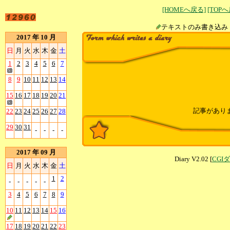
[HOMEへ戻る]
[TOP
テキストのみ書
2017 年 10 月
日
月
火
水
木
金
土
1
2
3
4
5
6
7
8
9
10
11
12
13
14
15
16
17
18
19
20
21
記事があり
22
23
24
25
26
27
28
29
30
31
-
-
-
-
2017 年 09 月
Diary V2.02 [
CGI
日
月
火
水
木
金
土
1
2
-
-
-
-
-
3
4
5
6
7
8
9
10
11
12
13
14
15
16
17
18
19
20
21
22
23