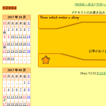
[HOMEへ戻る]
[TOP
テキストのみ書
2017 年 10 月
日
月
火
水
木
金
土
1
2
3
4
5
6
7
8
9
10
11
12
13
14
15
16
17
18
19
20
21
記事があり
22
23
24
25
26
27
28
29
30
31
-
-
-
-
2017 年 09 月
Diary V2.02 [
CGI
日
月
火
水
木
金
土
1
2
-
-
-
-
-
3
4
5
6
7
8
9
10
11
12
13
14
15
16
17
18
19
20
21
22
23