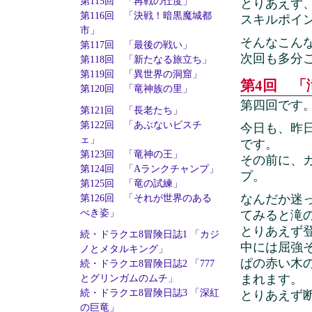
第115回 「再戦の仕度」
とりあえず
第116回 「決戦！暗黒魔城都
スキルポイ
市」
そんなこん
第117回 「最後の戦い」
次回も多分
第118回 「新たなる旅立ち」
第119回 「異世界の洞窟」
第4回 「滝
第120回 「竜神族の里」
第四回です
第121回 「長老たち」
第122回 「あぶないビスチ
今日も、昨
ェ」
です。
第123回 「竜神の王」
その前に、
第124回 「Aランクチャンプ」
プ。
第125回 「竜の試練」
なんだか迷
第126回 「それが世界のある
べき姿」
てみると滝
とりあえず
続・ドラクエ8冒険日誌1 「カジ
中には屈強
ノとメタルキング」
ぱの赤い木
続・ドラクエ8冒険日誌2 「777
まれます。
とグリンガムのムチ」
続・ドラクエ8冒険日誌3 「深紅
とりあえず
の巨竜」