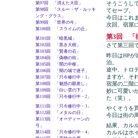
そうこうし
第97回 「消えた大臣」
第98回 「スルー・ザ・ルッキ
てセーブ。
ング・グラス」
今日はこれ
第99回 「世界の今」
次回、宿屋
第100回 「スライムの丘」
第3回 「
第101回 「暗黒城」
さて第三回
第102回 「黒き大樹」
第103回 「賢者の石」
昨日はHP
第104回 「偽物の街」
泊。
第105回 「闇の中枢」
途中、トロ
第106回 「闇の城で迷子」
ますが、そ
第107回 「只今修行中・1」
宿屋の二階
第108回 「魅惑の眼差し」
第109回 「白い雲の下」
妙に可愛い
第110回 「只今修行中・2」
た（笑）。
第111回 「只今修行中・3」
やくそうを
第112回 「メタルの日」
今日は街の
第113回 「オーディーンの
結果、カル
弓」
カルルはホ
第114回 「只今修行中・4」