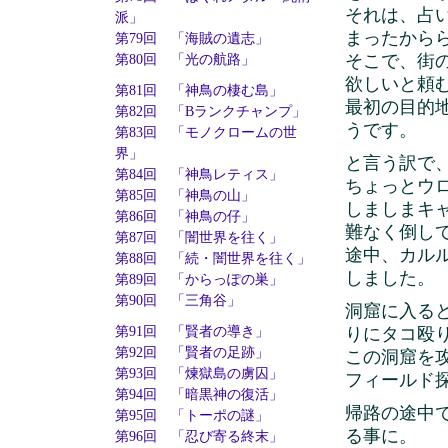
それは、占
派」
まったから
第79回 「海賊の遺志」
そこで、街
第80回 「光の航路」
欲しいと頼
第81回 「神鳥の棲む島」
最初の目的
第82回 「Bランクチャンプ」
うです。
第83回 「モノクロームの世
界」
と言う訳で
第84回 「神鳥レティス」
ちょっとウ
第85回 「神鳥の山」
しましまキ
第86回 「神鳥の仔」
難なく倒し
第87回 「闇世界を往く」
途中、カル
第88回 「続・闇世界を往く」
しました。
第89回 「からっぽの巣」
第90回 「三角谷」
洞窟に入る
りにタコ殴
第91回 「賢者の導き」
第92回 「賢者の足跡」
この洞窟を
第93回 「煉獄島の虜囚」
フィールド
第94回 「暗黒神の復活」
帰路の途中
第95回 「トーポの謎」
る事に。
第96回 「忍び寄る終末」