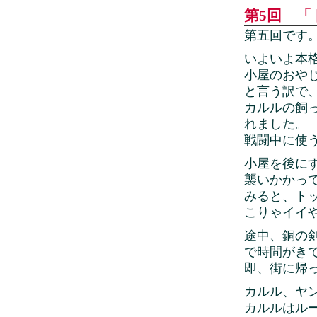
第5回 「ト
第五回です
いよいよ本
小屋のおや
と言う訳で
カルルの飼
れました。
戦闘中に使
小屋を後に
襲いかかっ
みると、ト
こりゃイイ
途中、銅の
で時間がき
即、街に帰
カルル、ヤン
カルルはル