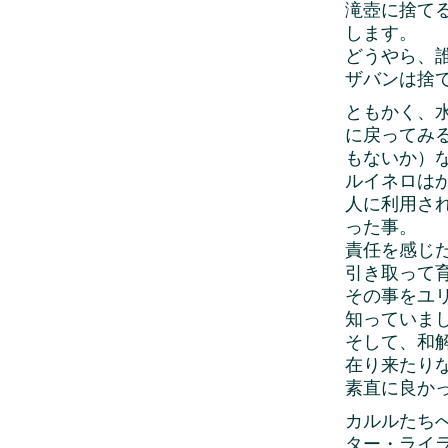
滝壺に捨て
します。
どうやら、
ザバンは捨
ともかく、
に戻ってみ
もないか）
ルイネロは
人に利用さ
った事。
責任を感じ
引き取って
その事をユ
知っていま
そして、和
在り来たり
素直に良か
カルルたち
ター・ライ