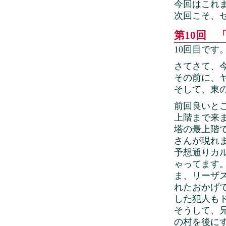
今回はこれ
次回こそ、
第10回 「
10回目です
さてさて、
その前に、
そして、東
前回良いと
上階まで来
塔の最上階
さんが現れ
予想通りカ
ゃってます
ま、リーザ
れたおかげ
した犯人も
そうして、
の村を後に