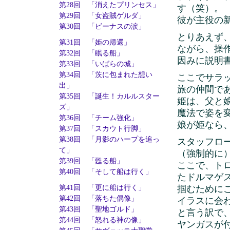
第28回 「消えたプリンセス」
す（笑）。
第29回 「女盗賊ゲルダ」
彼が主役の
第30回 「ビーナスの涙」
とりあえず
第31回 「姫の帰還」
ながら、操
第32回 「眠る船」
因みに説明
第33回 「いばらの城」
第34回 「茨に包まれた想い
ここでサラ
出」
旅の仲間で
第35回 「誕生！カルルスター
姫は、父と
ズ」
魔法で姿を
第36回 「チーム強化」
娘が姫なら
第37回 「スカウト行脚」
第38回 「月影のハープを追っ
スタッフロ
て」
（強制的に
第39回 「甦る船」
ここで、ト
第40回 「そして船は行く」
たドルマゲ
掴むために
第41回 「更に船は行く」
第42回 「落ちた偶像」
イラスに会
第43回 「聖地ゴルド」
と言う訳で
第44回 「怒れる神の像」
ヤンガスが