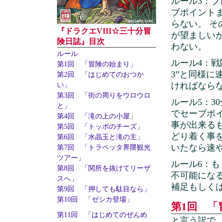
ルール3：プ
ブポイント
らない。 
『ドラクエVIII☆三十分冒
が望ましい
険日誌』目次
わない。
ルール
ルール4：戦
第1回 「冒険の始まり」
3”と同様
第2回 「はじめてのおつか
ければなら
い」
第3回 「街の周りをウロウロ
ルール5：3
と」
でセーブポ
第4回 「滝の上の小屋」
事が出来る
第5回 「トッポのチーズ」
どり着く事
第6回 「水晶玉と滝の主」
いたなら速
第7回 「トラペッタ界隈観光
ツアー」
ルール6：
第8回 「関所を抜けてリーザ
不可能にな
スへ」
補足もしく
第9回 「押しても駄目なら」
第10回 「ゼシカ登場」
第1回 「冒
第11回 「はじめてのぜんめ
と言う訳で