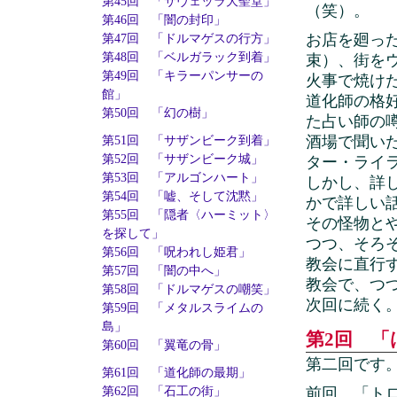
第45回 「サヴェッラ大聖堂」
（笑）。
第46回 「闇の封印」
お店を廻っ
第47回 「ドルマゲスの行方」
第48回 「ベルガラック到着」
束）、街を
第49回 「キラーパンサーの
火事で焼け
館」
道化師の格
第50回 「幻の樹」
た占い師の
酒場で聞い
第51回 「サザンビーク到着」
第52回 「サザンビーク城」
ター・ライ
第53回 「アルゴンハート」
しかし、詳
第54回 「嘘、そして沈黙」
かで詳しい
第55回 「隠者〈ハーミット〉
その怪物と
を探して」
つつ、そろ
第56回 「呪われし姫君」
教会に直行
第57回 「闇の中へ」
教会で、つ
第58回 「ドルマゲスの嘲笑」
次回に続く
第59回 「メタルスライムの
島」
第2回 「
第60回 「翼竜の骨」
第二回です
第61回 「道化師の最期」
前回、「ト
第62回 「石工の街」