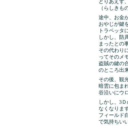
とりあえず
（らしきも
途中、お金が
おやじが鍵を
トラペッタ
しかし、防
まったとの
その代わり
ってそのメ
盗賊の鍵の
のところ出
その後、観
暗雲に包ま
谷沿いにウ
しかし、3
なくなりま
フィールド
で気持ちい