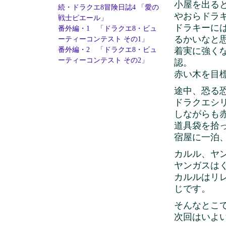
小屋を出る
続・ドラクエ8冒険日誌4 「愛の
やおらドラ
戦士ピエール」
ドラキーに
番外編・1 「ドラクエ8・ビュ
るかいなと
ーティーコンテスト その1」
番外編・2 「ドラクエ8・ビュ
着実に強く
ーティーコンテスト その2」
認。
赤い木を目
途中、恐る
ドラクエシ
しながらも
道具袋を拾
宿屋に一泊
カルル、ヤン
ヤンガスは
カルルはリ
じです。
そんなとこ
次回はいよ