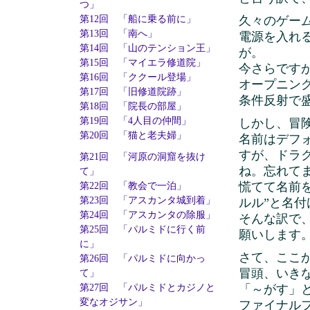
つ」
久々のゲー
第12回 「船に乗る前に」
第13回 「南へ」
電源を入れ
第14回 「山のテンション王」
が。
第15回 「マイエラ修道院」
今さらです
第16回 「ククール登場」
オープニン
第17回 「旧修道院跡」
条件反射で
第18回 「院長の部屋」
第19回 「4人目の仲間」
しかし、冒
第20回 「猫と老夫婦」
名前はデフ
すが、ドラ
第21回 「河原の洞窟を抜け
ね。忘れて
て」
慌てて名前
第22回 「教会で一泊」
第23回 「アスカンタ城到着」
ルル”と名付
第24回 「アスカンタの除服」
そんな訳で
第25回 「パルミドに行く前
願いします
に」
さて、ここ
第26回 「パルミドに向かっ
冒頭、いき
て」
「～がす」
第27回 「パルミドとカジノと
変なオジサン」
ファイナル