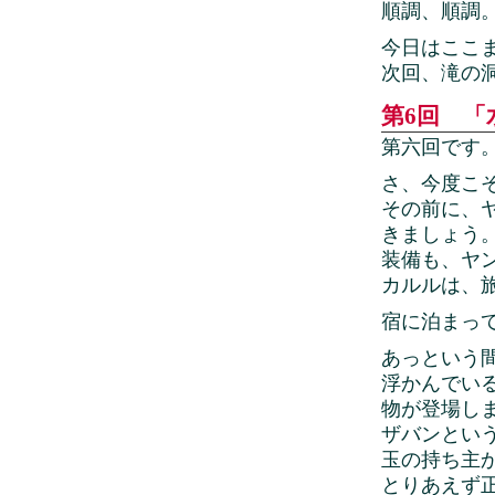
順調、順調
今日はここ
次回、滝の
第6回 「水
第六回です
さ、今度こ
その前に、
きましょう
装備も、ヤ
カルルは、
宿に泊まっ
あっという
浮かんでい
物が登場し
ザバンとい
玉の持ち主
とりあえず