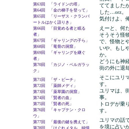
第63回 「ライドンの塔」
ててました
第64回 「金の梯子を登って」
した…orz。
第65回 「リーザス・クランバ
気付けよ、
ートルはかく語りき」
えーと、何
第66回 「目覚める者と眠る
そうそう怪
者」
第67回 「ギャリングの子ら」
で、怪物と
第68回 「竜骨の洞窟」
いや、もし
第69回 「ギャリングを継ぐ
か。
者」
どうにも神
第70回 「カジノ・ベルガラッ
街の外に退
ク」
そこにユリ
第71回 「ザ・ビーチ」
す。
第72回 「薬師メディ」
ユリマは、
第73回 「薬草園の洞窟」
事。
第74回 「賢者の血」
トロデが乗
第75回 「賢者の死」
す。
第76回 「キャプテン・クロ
ウ」
ユリマの話
第77回 「最後の鍵を携えて」
を境に占い
第78回 「はぐれメタル 純情