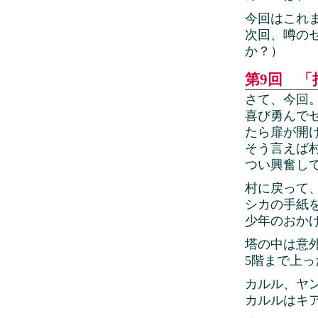
今回はこれ
次回、噂の
か？）
第9回 「押
さて、今回
喜び勇んで
たら扉が開
そう言えば
つい興奮し
村に戻って
シカの手紙
少年のおか
塔の中は意
5階まで上
カルル、ヤン
カルルはキ