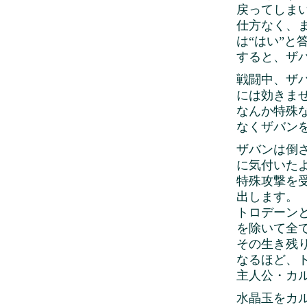
戻ってしま
仕方なく、
は“はい”と
すると、ザ
戦闘中、ザ
には効きま
なんか特殊
なくザバン
ザバンは倒
に気付いた
特殊攻撃を
出します。
トロデーン
を除いて全
その生き残
なるほど、
主人公・カ
水晶玉をカ