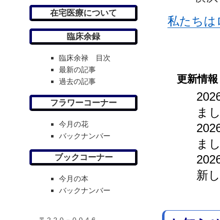
在宅医療について
私たちは
臨床余録
臨床余禄 目次
最新の記事
更新情報
過去の記事
202
フラワーコーナー
ま
今月の花
202
バックナンバー
ま
2026
ブックコーナー
新
今月の本
バックナンバー
〒２２０－００４６