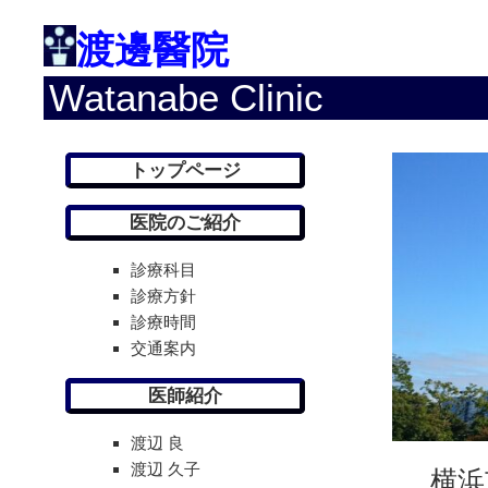
渡邊醫院
Watanabe Clinic
トップページ
医院のご紹介
診療科目
診療方針
診療時間
交通案内
医師紹介
渡辺 良
渡辺 久子
横浜