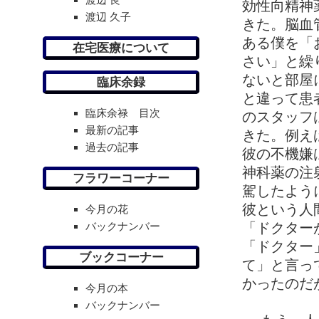
効性向精神
渡辺 久子
きた。脳血
ある僕を「
在宅医療について
さい」と繰
ないと部屋
臨床余録
と違って患
臨床余禄 目次
のスタッフ
最新の記事
きた。例え
過去の記事
彼の不機嫌
神科薬の注
フラワーコーナー
駕したよう
彼という人
今月の花
バックナンバー
「ドクター
「ドクター
ブックコーナー
て」と言っ
かったのだ
今月の本
バックナンバー