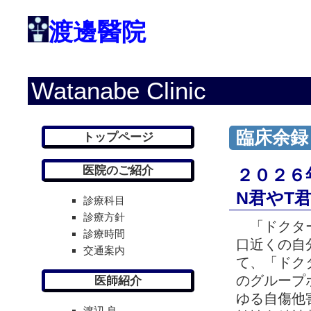
渡邊醫院
Watanabe Clinic
臨床余録
トップページ
医院のご紹介
２０２６
N君やT
診療科目
診療方針
「ドクター
診療時間
口近くの自
交通案内
て、「ドク
のグループ
医師紹介
ゆる自傷他
渡辺 良