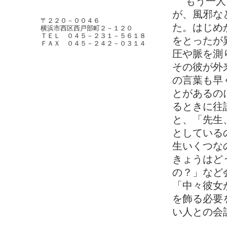
もう一人、
が、風邪な
〒２２０－００４６
た。はじめ
横浜市西区西戸部町２－１２０
ＴＥＬ ０４５－２３１－５６１８
をとったが
ＦＡＸ ０４５－２４２－０３１４
圧や脈を測
その彼が外
の言葉も早
とがあるの
るときに往
と、「先生
としている
生いくつな
きょうはど
の？」など
「中々彼女
を飾る必要
い人との会