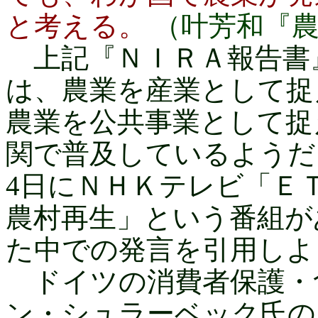
と考える。
（叶芳和『
上記『ＮＩＲＡ報告書
は、農業を産業として捉
農業を公共事業として捉
関で普及しているようだ。
4日にＮＨＫテレビ「ＥＴ
農村再生」という番組が
た中での発言を引用しよ
ドイツの消費者保護・
ン・シュラーベック氏の