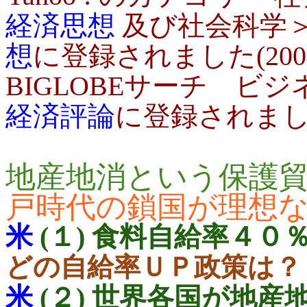
経済思想
及び社会科学
想
に登録されました(2004.0
BIGLOBEサーチ ビジ
経済評論
に登録されました(2
地産地消という保護
戸時代の鎖国が理想
米
(１) 食料自給率４０
どの自給率ＵＰ政策は？
米
(２) 世界各国が地