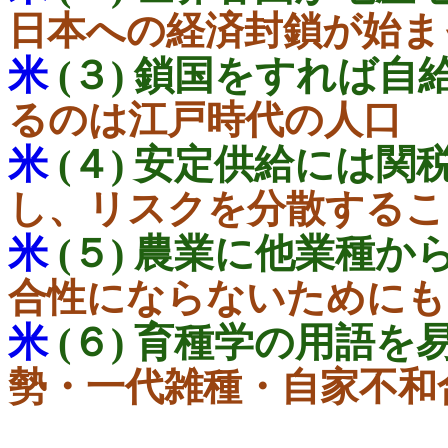
日本への経済封鎖が始ま
米
(３) 鎖国をすれば自
るのは江戸時代の人口
(
米
(４) 安定供給には関
し、リスクを分散するこ
米
(５) 農業に他業種
合性にならないためにも
米
(６) 育種学の用語
勢・一代雑種・自家不和