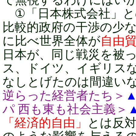
①「日本株式会社」と
比較的政府の干渉の少
に比べ世界全体が
自由
日本が、同じ戦災を被
ス、ドイツ、イギリス
なしとげたのは間違い
逆らった経営者たち＞
パ 西も東も社会主義＞
「経済的自由」
とは反