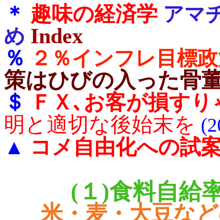
＊
趣味の経済学
アマ
Index
め
％
２％インフレ目標政
策はひびの入った骨
＄
ＦＸ､お客が損すり
明と適切な後始末を
(
コメ自由化への試
▲
(１)食料自給
米・麦・大豆など