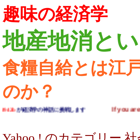
趣味の経済学
地産地消とい
食糧自給とは江
のか？
If you are not a liberal 
済学の神話に挑戦します
Yahoo ! のカテゴリー