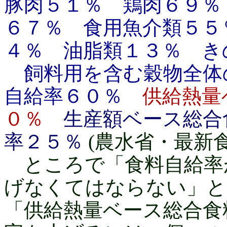
豚肉５１％ 鶏肉６９％
６７％ 食用魚介類５５
４％ 油脂類１３％ き
飼料用を含む穀物全体
自給率６０％
供給熱量
０％
生産額ベース総合
率２５％
(農水省・最新
ところで「食料自給率
げなくてはならない」と
「供給熱量ベース総合食