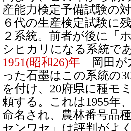
産能力検定予備試験の
６代の生産検定試験に残さ
２系統。前者が後に「
シヒカリになる系統で
1951(昭和26)年
岡田が九
った石墨はこの系統の30
を付け、20府県に種モ
頼する。これは1955
命名され、農林番号品
センワセ」は評判がよく、