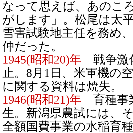
なって思えば、あのこ
がします」。松尾は太
雪害試験地主任を務め
仲だった。
1945(昭和20)年
戦争激化
止。8月1日、米軍機の
に関する資料は焼失。
1946(昭和21)年
育種事業
生。新潟県農試には、
全額国費事業の水稲育