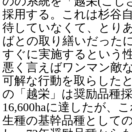
のの系統を「越栄(こし
採用する。これは杉谷自
待していなくて、とり
ばとの取り繕いだった
すぐに実施するという
悪く言えばワンマン敵
可解な行動を取らした
の「越栄」は奨励品種採
16,600haに達した
生種の基幹品種として