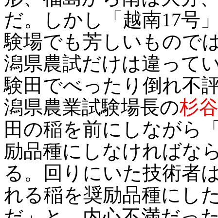
だ。しかし「越南17号
験場でも芳しいもので
潟県農試だけは違ってい
験田でべったり倒れ不
潟県農業試験場長の
杉
田の稲を前にしながら
励品種にしなければな
る。回りにいた技術者
れる稲を奨励品種にし
だ」と、内心不満だった