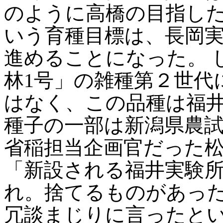
のように高橋の目指した
いう育種目標は、長岡
進めることになった。 
林1号」の雑種第２世代
はなく、この品種は福
種子の一部は新潟県農
省稲担当企画官だった
「新設される福井実験
れ。捨てるものがあっ
冗談まじりに言ったと