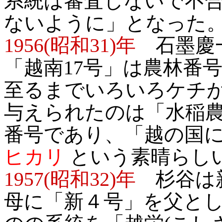
系統は審査しないで不
ないように」となった
1956(昭和31)年
石墨慶一
「越南17号」は農林番
至るまでいろいろケチ
与えられたのは「水稲農
番号であり、「越の国
ヒカリ
という素晴らし
1957(昭和32)年
杉谷は新
母に「新４号」を父とし