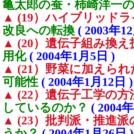
亀太郎の蚕・柿崎洋一
▲ (19）ハイブリッド
改良への転換
( 2003年1
▲ (20）遺伝子組み換
用化
( 2004年1月5日 )
▲ (21）野菜に加えら
可能性
( 2004年1月12日 )
▲ (22）遺伝子工学の方
しているのか？
( 2004
▲ (23）批判派・推進
うか？
( 2004年1月26日 )