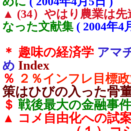
めに
( 2004年4月5日 )
▲ (34）やはり農業は
なった文献集
( 2004年4
＊
趣味の経済学
アマ
Index
め
％
２％インフレ目標政
策はひびの入った骨
＄
戦後最大の金融事
コメ自由化への試
▲