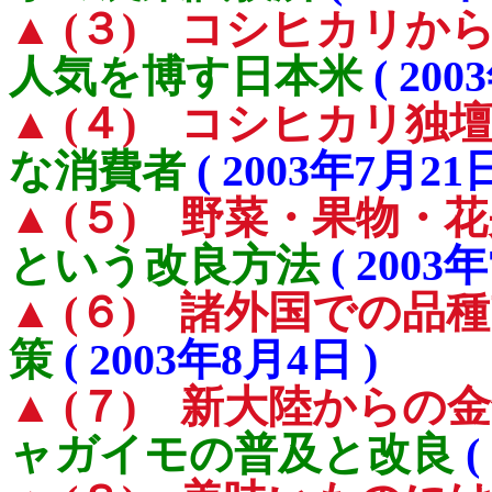
▲ (３) コシヒカリか
人気を博す日本米
( 200
▲ (４) コシヒカリ独
な消費者
( 2003年7月21日
▲ (５) 野菜・果物・
という改良方法
( 2003
▲ (６) 諸外国での品
策
( 2003年8月4日 )
▲ (７) 新大陸からの
ャガイモの普及と改良
(