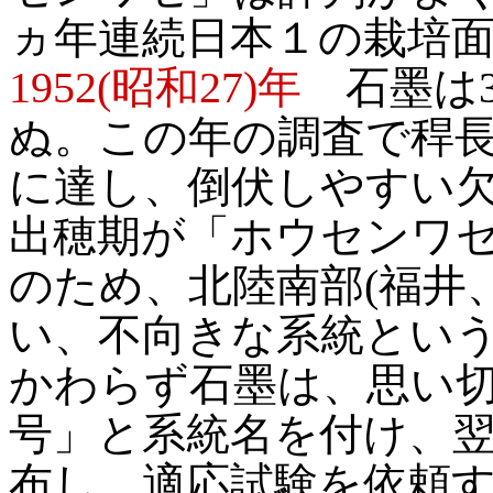
ヵ年連続日本１の栽培
1952(昭和27)年
石墨は3
ぬ。この年の調査で稈長
に達し、倒伏しやすい
出穂期が「ホウセンワセ
のため、北陸南部(福井
い、不向きな系統とい
かわらず石墨は、思い切
号」と系統名を付け、翌
布し、適応試験を依頼