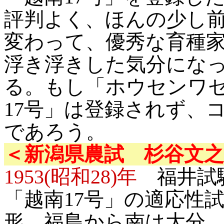
評判よく、ほんの少し
変わって、優秀な育種
浮き浮きした気分にな
る。もし「ホウセンワ
17号」は登録されず、
であろう。
＜新潟県農試 杉谷文之
1953(昭和28)年
福井試験
「越南17号」の適応性
形、福島から南は大分、