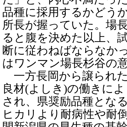
品種に採用するかどう
所長が握っていた。場
ると腹を決めた以上、
断に従わねばならなか
はワンマン場長杉谷の
一方長岡から譲られた
良材(よしき)の働きに
され、県奨励品種とな
ヒカリより耐病性や耐倒
間新潟県の早生種の基