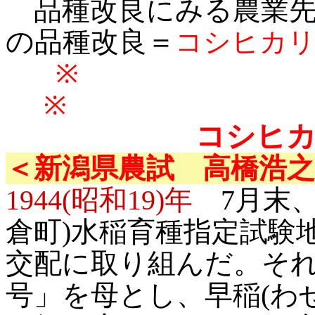
品種改良にみる農業先
の品種改良＝
コシヒカ
※
コシヒカ
＜新潟県農試 高橋浩之
1944(昭和19)年
7月末、
倉町)水稲育種指定試験
交配に取り組んだ。それ
号」を母とし、早稲(わ