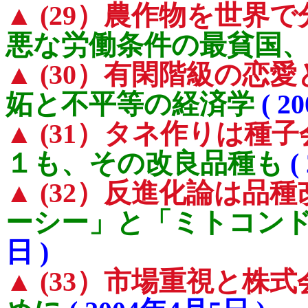
▲ (29）農作物を世界
悪な労働条件の最貧国
▲ (30）有閑階級の恋
妬と不平等の経済学
( 2
▲ (31）タネ作りは種
１も、その改良品種も
(
▲ (32）反進化論は品
ーシー」と「ミトコン
日 )
▲ (33）市場重視と株