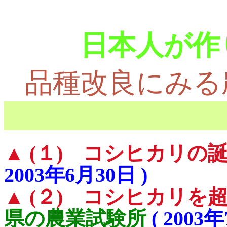
日本人が作
品種改良にみる
コメ自由化
▲ (１) コシヒカリの
2003年6月30日 )
▲ (２) コシヒカリを
県の農業試験所
( 2003