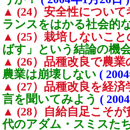
▲ (24）安全性につい
ランスをはかる社会的
▲ (25）栽培しないこ
ばす」という結論の機
▲ (26）品種改良で農
農業は崩壊しない
( 200
▲ (27）品種改良を経
言を聞いてみよう
( 200
▲ (28）自給自足こそ
代のアダム・スミスた