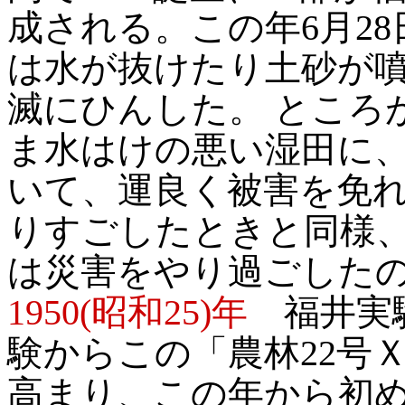
成される。この年6月2
は水が抜けたり土砂が
滅にひんした。 ところ
ま水はけの悪い湿田に
いて、運良く被害を免
りすごしたときと同様
は災害をやり過ごした
1950(昭和25)年
福井実験
験からこの「農林22号
高まり、この年から初