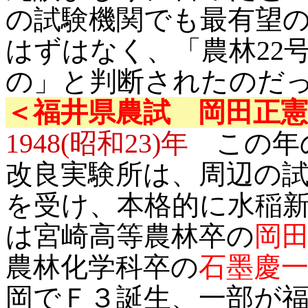
の試験機関でも最有望
はずはなく、「農林22
の」と判断されたのだ
＜福井県農試 岡田正憲
1948(昭和23)年
この年の
改良実験所は、周辺の
を受け、本格的に水稲
は宮崎高等農林卒の
岡
農林化学科卒の
石墨慶
岡でＦ３誕生、一部が