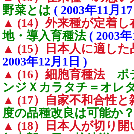
野菜とは
( 2003年11月17
▲ (14）外来種が定着
地・導入育種法
( 2003年
▲ (15）日本人に適し
2003年12月1日 )
▲ (16）細胞育種法
ポテ
ンジＸカラタチ＝オレ
▲ (17）自家不和合性
度の品種改良は可能か
▲ (18）日本人が切り