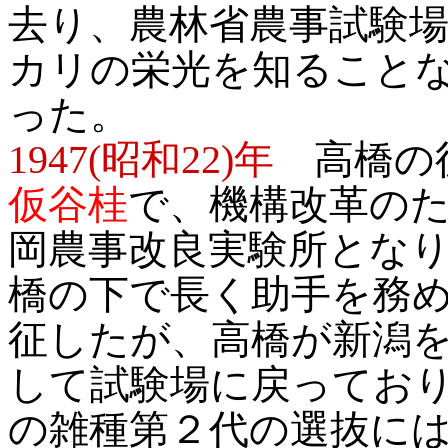
去り、農林省農事試験
カリの栄光を知ることなく
った。
1947(昭和22)年
高橋の後
仮谷桂
で、機構改革のた
岡農事改良実験所とな
橋の下で長く助手を務
征したが、高橋が新潟を去
して試験場に戻っており
の雑種第２代の選抜に