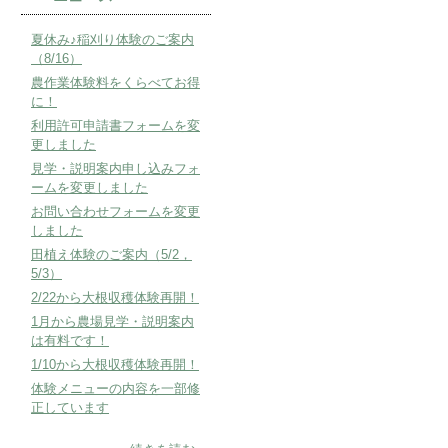
夏休み♪稲刈り体験のご案内
（8/16）
農作業体験料をくらべてお得
に！
利用許可申請書フォームを変
更しました
見学・説明案内申し込みフォ
ームを変更しました
お問い合わせフォームを変更
しました
田植え体験のご案内（5/2，
5/3）
2/22から大根収穫体験再開！
1月から農場見学・説明案内
は有料です！
1/10から大根収穫体験再開！
体験メニューの内容を一部修
正しています