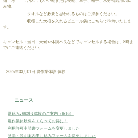
備 考 ：汚れてもいい靴または長靴、軍手、帽子、水分補給用の飲
み物、
タオルなど必要と思われるものはご持参ください。
収穫した大根を入れるビニール袋はこちらで準備いたしま
す。
キャンセル：当日、天候や体調不良などでキャンセルする場合は、8時ま
でにご連絡ください。
2025年03月01日
|
農作業体験:体験
ニュース
夏休み♪稲刈り体験のご案内（8/16）
農作業体験料をくらべてお得に！
利用許可申請書フォームを変更しました
見学・説明案内申し込みフォームを変更しました