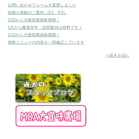
お問い合わせフォームを変更しました
田植え体験のご案内（5/2，5/3）
2/22から大根収穫体験再開！
1月から農場見学・説明案内は有料です！
1/10から大根収穫体験再開！
体験メニューの内容を一部修正しています
» 続きを読む