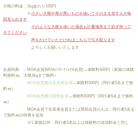
大根の料金：1kgあたり100円
※
小さい大根や形が悪いものを抜いてそのまま戻す人が毎
回見られます
そのような大根を抜いた場合も計量場所まで必ず持って
きてください
声をかけていただければこちらで引き取ります
よろしくお願いいたします
会員特典 ：MOA会員(MOAｲﾝﾀｰﾅｼｮﾅﾙ会員)→体験料500円（家族の体験
料無料
、大根3kgまで無料）
※1
MOA自然農法生産者会員
→体験料500円（同行者5名まで無
料
）
※1
MOA自然農法賛助会員
→体験料500円（同行者5名まで無料
）
※1
MOA会員で生産者会員または賛助会員の人は、同行者5名ま
で無料
の特典を追加
※1
※1.家族以外・同行者5名以上は体験料の追加料金と同じ