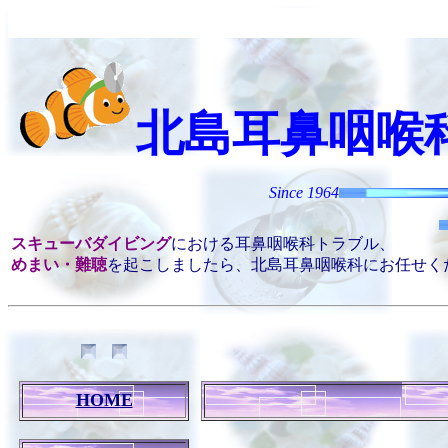
北島耳鼻咽喉
Since 1964
スキューバダイビング
における耳鼻咽喉科トラブル、
めまい・難聴
を起こしましたら、北島耳鼻咽喉科にお任せく
HOME