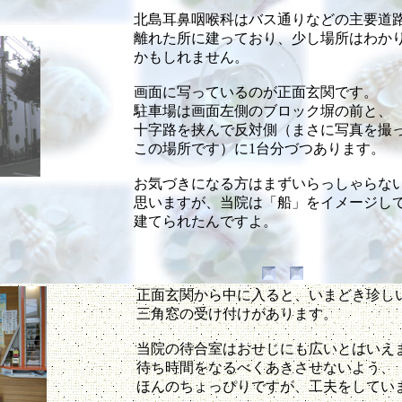
北島耳鼻咽喉科はバス通りなどの主要道
離れた所に建っており、少し場所はわか
かもしれません。
画面に写っているのが正面玄関です。
駐車場は画面左側のブロック塀の前と、
十字路を挟んで反対側（まさに写真を撮
この場所です）に1台分づつあります。
お気づきになる方はまずいらっしゃら
思いますが、当院は「船」をイメージし
建てられたんですよ。
正面玄関から中に入ると、いまどき珍し
三角窓の受け付けがあります。
当院の待合室はおせじにも広いとはいえ
待ち時間をなるべくあきさせないよう、
ほんのちょっぴりですが、工夫をしてい