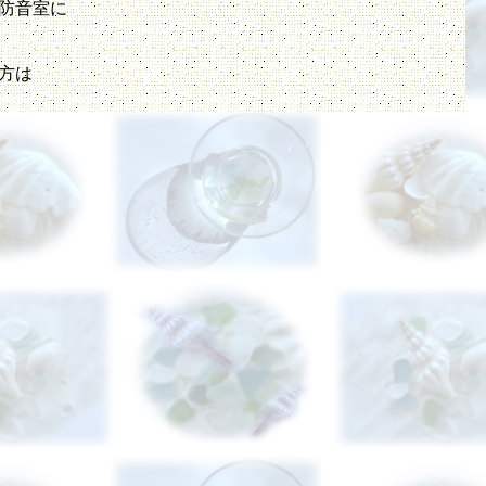
防音室に
方は
。