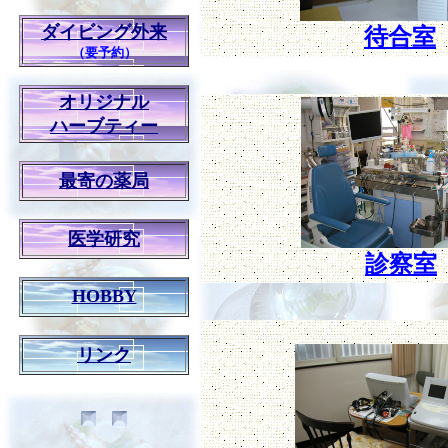
ダイビング外来
待合室
（要予約）
オリジナル
ハーブティー
最寄の薬局
医学研究
診察室
HOBBY
リンク