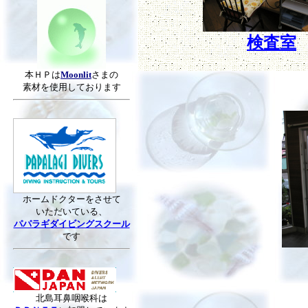
検査室
本ＨＰは
Moonlit
さまの
素材を使用しております
ホームドクターをさせて
いただいている、
パパラギダイビングスクール
です
北島耳鼻咽喉科は