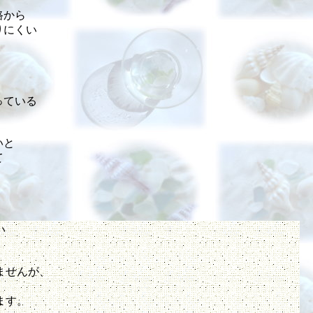
路から
りにくい
っている
ないと
て
い
ませんが、
ます。