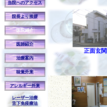
当院へのアクセス
院長より挨拶
医院紹介
医師紹介
正面玄関
治療案内
味覚外来
アレルギー外来
レーザー治療
舌下免疫療法