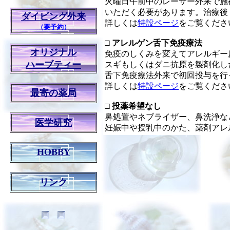
火曜日午前中のレーザー外来で施
いただく必要があります。治療後
ダイビング外来
詳しくは
特設ページ
をご覧くださ
（要予約）
□
アレルゲン舌下免疫療法
オリジナル
免疫のしくみを変えてアレルギー
ハーブティー
スギもしくはダニ抗原を製剤化し
舌下免疫療法外来で初回投与を行
詳しくは
特設ページ
をご覧くださ
最寄の薬局
□
投薬希望なし
鼻処置やネブライザー、鼻洗浄な
医学研究
妊娠中や授乳中のかた、薬剤アレ
HOBBY
リンク