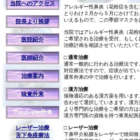
当院へのアクセス
アレルギー性鼻炎（花粉症を含む
とりわけ２月から５月にかけてお
いえるもので、この季節マスクを
院長より挨拶
当院ではアレルギー性鼻炎（花粉
ご希望される治療を受付、もしく
医院紹介
治療計画を相談させていただいて
医師紹介
□
通常治療
通常一般的に行われる治療法です
対症療法ですので、症状が出てい
治療案内
通常外来の中で治療を行います。
□
漢方治療
味覚外来
保険適応のある漢方薬を用います
合わせて選択していきます。漢方
より専門的な治療をご希望の方は
アレルギー外来
漢方専門医の資格を持つ東美紀医
レーザー治療
□
レーザー治療
下鼻甲介粘膜をレーザーで焼却致
舌下免疫療法