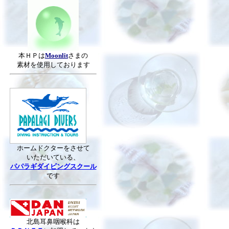
本ＨＰは
Moonlit
さまの
素材を使用しております
ホームドクターをさせて
いただいている、
パパラギダイビングスクール
です
北島耳鼻咽喉科は