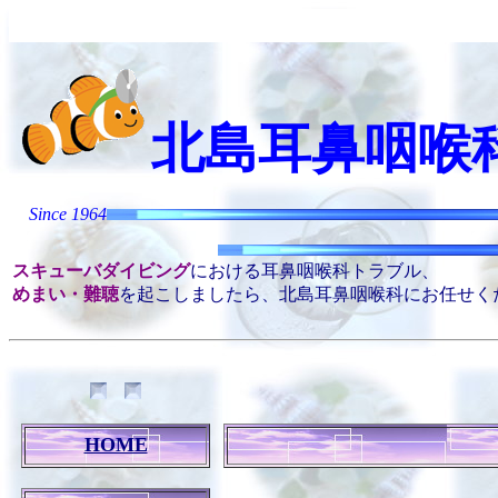
北島耳鼻咽喉
Kitaji
Since 1964
スキューバダイビング
における耳鼻咽喉科トラブル、
めまい・難聴
を起こしましたら、北島耳鼻咽喉科にお任せく
HOME