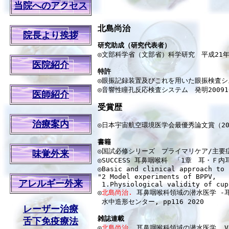
当院へのアクセス
北島尚治
院長より挨拶
研究助成（研究代表者）

◎文部科学省（文部省）科学研究　平成21
医院紹介
特許

◎眼振記録装置及びこれを用いた眼振検査システ
◎音響性瞳孔反応検査システム　発明2009106
医師紹介
受賞歴
治療案内
◎日本宇宙航空環境医学会最優秀論文賞（201
書籍

◎国試必修シリーズ　プライマリケア/主要症
味覚外来
◎SUCCESS 耳鼻咽喉科　「1章　耳・Ｆ内耳
◎Basic and clinical approach to 
"2 Model experiments of BPPV, 

アレルギー外来
 1.Physiological validity of cup
◎
北島尚治.
 耳鼻咽喉科領域の潜水医学 -
 水中造形センター, pp116 2020

レーザー治療
雑誌連載
舌下免疫療法

◎
北島尚治
. 耳鼻咽喉科領域の潜水医学. 