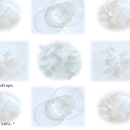
drops.

cats." 
