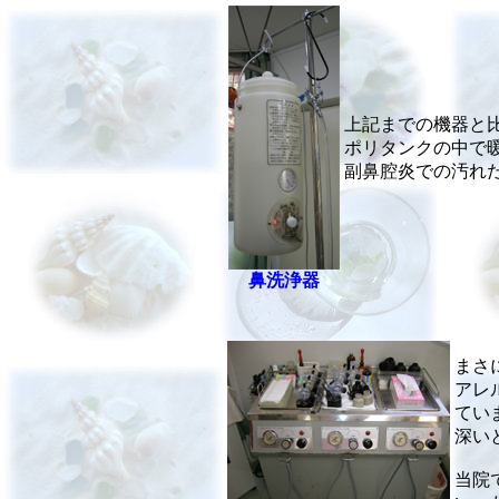
上記までの機器と
ポリタンクの中で
副鼻腔炎での汚れ
鼻洗浄器
まさ
アレ
てい
深い
当院