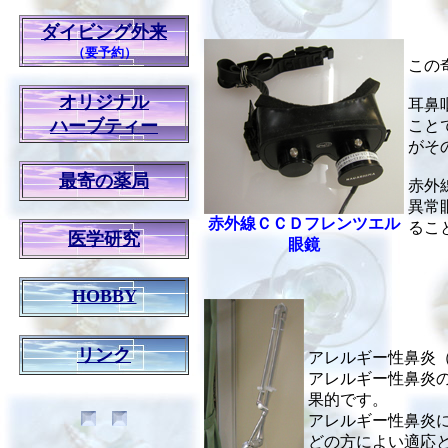
ダイビング外来
（要予約）
この
オリジナル
耳鼻
ハーブティー
こと
がそ
最寄の薬局
赤外
異常
赤外線ＣＣＤフレンツエル
るこ
医学研究
眼鏡
HOBBY
リンク
アレルギー性鼻炎
アレルギー性鼻炎
果的です。
アレルギー性鼻炎
どの方によい適応