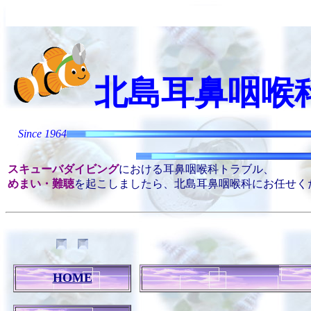
北島耳鼻咽喉
Kitaji
Since 1964
スキューバダイビング
における耳鼻咽喉科トラブル、
めまい・難聴
を起こしましたら、北島耳鼻咽喉科にお任せく
HOME