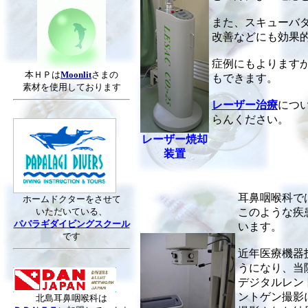
また、スキューバ
改善などにも効果
症例にもよります
本ＨＰは
Moonlit
さまの
もできます。
素材を使用しております
レーザー治療
につ
らんください。
レーザー焼却
装置
耳鼻咽喉科で
ホームドクターをさせて
いただいている、
このような疾
パパラギダイビングスクール
います。
です
近年医療機器
うになり、当
デジタルレン
ントゲン撮影
北島耳鼻咽喉科は