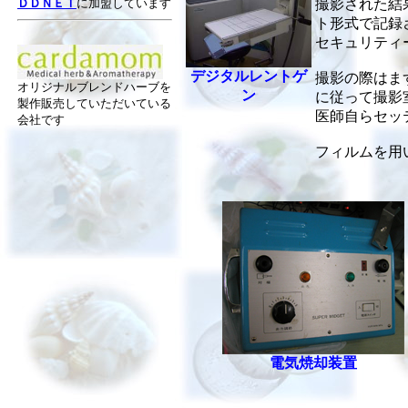
ＤＤＮＥＴ
に加盟しています
撮影された結
ト形式で記録
セキュリティ
デジタルレントゲ
撮影の際はま
オリジナルブレンドハーブを
ン
に従って撮影
製作販売していただいている
医師自らセッ
会社です
フィルムを用い
電気焼却装置