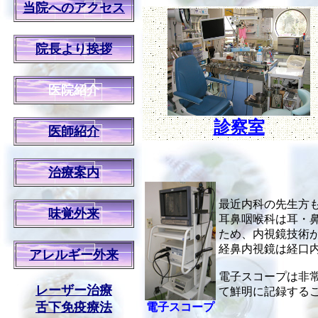
当院へのアクセス
院長より挨拶
医院紹介
診察室
医師紹介
治療案内
最近内科の先生方
味覚外来
耳鼻咽喉科は耳・
ため、内視鏡技術
経鼻内視鏡は経口
アレルギー外来
電子スコープは非
レーザー治療
て鮮明に記録する
舌下免疫療法
電子スコープ