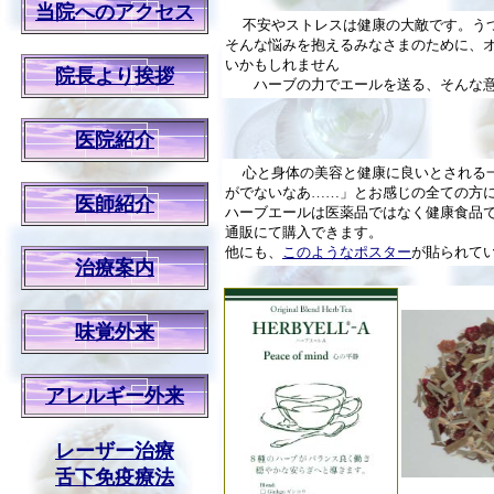
当院へのアクセス
不安やストレスは健康の大敵です。う
そんな悩みを抱えるみなさまのために、
いかもしれません
院長より挨拶
ハーブの力でエールを送る、そんな意味を
医院紹介
心と身体の美容と健康に良いとされる
がでないなあ……」とお感じの全ての方
医師紹介
ハーブエールは医薬品ではなく健康食品
通販にて購入できます。
他にも、
このようなポスター
が貼られて
治療案内
味覚外来
アレルギー外来
レーザー治療
舌下免疫療法