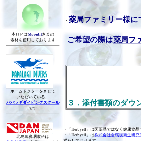
薬局ファミリー様
に
・
本ＨＰは
Moonlit
さまの
ご希望の際は
薬局フ
素材を使用しております
ホームドクターをさせて
いただいている、
３．添付書類のダウ
パパラギダイビングスクール
です
・「Herbyell」は医薬品ではなく健康
・「Herbyell」は
株式会社食環境衛生研究
北島耳鼻咽喉科は
満たしております。