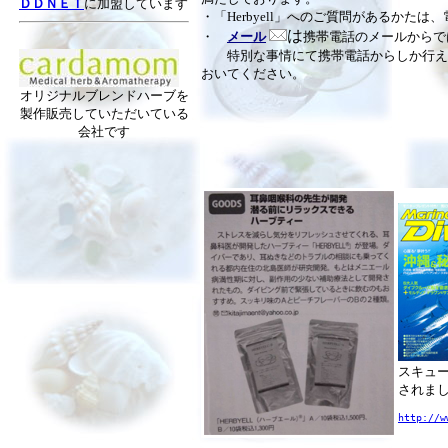
ＤＤＮＥＴ
に加盟しています
・「Herbyell」へのご質問があるかたは
は
・
メール
携帯電話のメールからで
特別な事情にて携帯電話からしか行えない
おいてください。
オリジナルブレンドハーブを
製作販売していただいている
会社です
スキューバ
されま
http://w