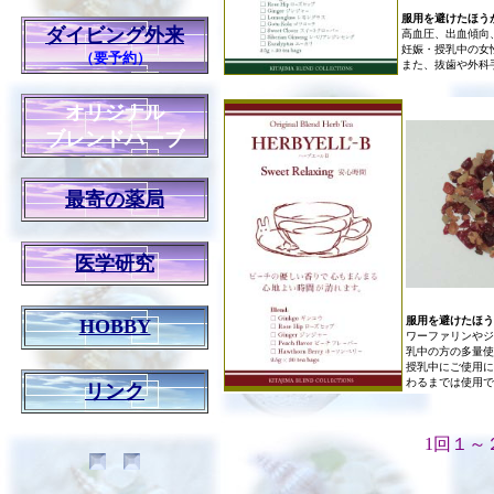
服用を避けたほう
ダイビング外来
高血圧、出血傾向
妊娠・授乳中の女
（要予約）
また、抜歯や外科
オリジナル
ブレンドハーブ
最寄の薬局
医学研究
服用を避けたほう
HOBBY
ワーファリンやジ
乳中の方の多量使
授乳中にご使用に
わるまでは使用で
リンク
1回１～