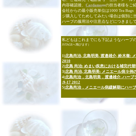
内容確認後、
Cardamo
m
の担当者様をご
会社からの最小販売単位は1000 Tea 
ジ購入してためしてみたい場合は個別に
ハーブの服用法や注意点などにつきまし
私どもはこれまでにも下記ようなハーブ
JSTAGEへ飛びます）
1)
北島尚治, 北島明美, 渡邉雄介, 鈴木衞:
2010
2)
北島 尚治: めまい疾患における補完代替医療の役割 E
3)
北島 尚治, 北島明美: メニエール病９例の治療にハ
4)
北島尚治，北島明美，渡邊雄介. ハーブ
:9-17 2012
5)
北島尚治．メニエール病緩解期にハーブティーを用