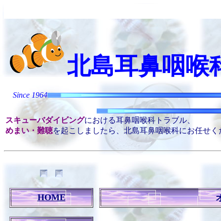
北島耳鼻咽喉
Kitaji
Since 1964
スキューバダイビング
における耳鼻咽喉科トラブル、
めまい・難聴
を起こしましたら、北島耳鼻咽喉科にお任せく
HOME