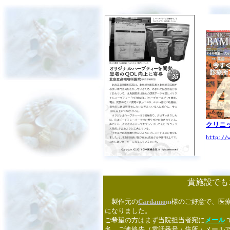
クリニ
http://
貴施設でも
製作元の
Cardamo
m
様のご好意で、医
になりました。
ご希望の方はまず当院担当者宛に
メール
名、ご連絡先（電話番号・住所・メール