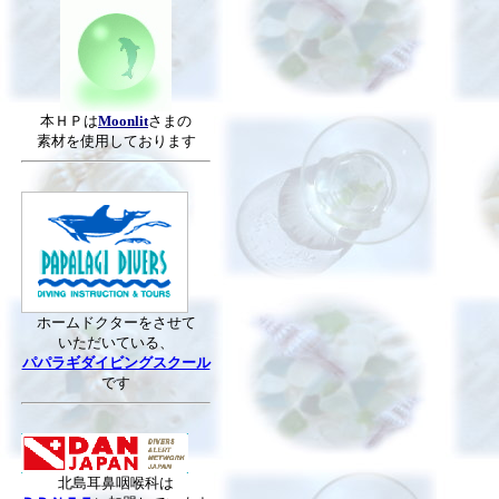
本ＨＰは
Moonlit
さまの
素材を使用しております
ホームドクターをさせて
いただいている、
パパラギダイビングスクール
です
北島耳鼻咽喉科は