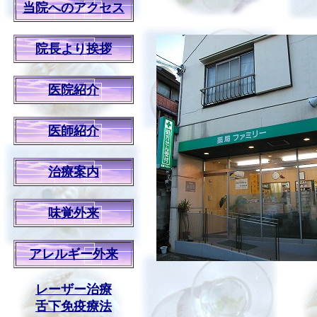
当院へのアクセス
院長より挨拶
医院紹介
医師紹介
治療案内
味覚外来
アレルギー外来
レーザー治療
舌下免疫療法