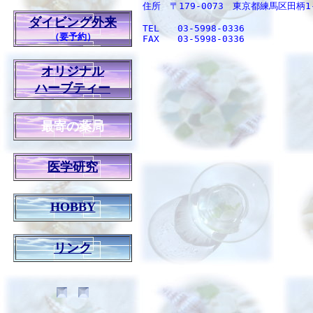
住所　〒179-0073　東京都練馬区田柄1-
ダイビング外来
TEL　　03-5998-0336
（要予約）
FAX　　03-5998-0336
オリジナル
ハーブティー
最寄の薬局
医学研究
HOBBY
リンク