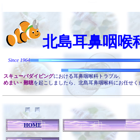
北島耳鼻咽喉
Kitaji
Since 1964
スキューバダイビング
における耳鼻咽喉科トラブル、
めまい・難聴
を起こしましたら、北島耳鼻咽喉科にお任せく
HOME