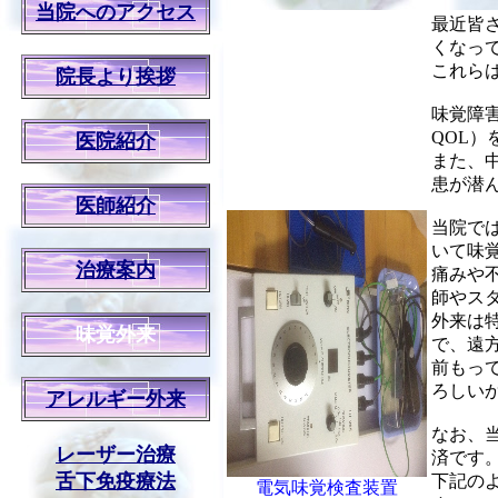
当院へのアクセス
最近皆
くなっ
これら
院長より挨拶
味覚障害
QOL
医院紹介
また、
患が潜
医師紹介
当院で
いて味
治療案内
痛みや
師やス
外来は
味覚外来
で、遠
前もっ
ろしい
アレルギー外来
なお、
レーザー治療
済です
舌下免疫療法
下記の
電気味覚検査装置