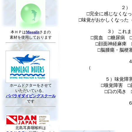
２）
□完全に感じなくな
□味覚がおかしくな
３） これ
本ＨＰは
Moonlit
さまの
素材を使用しております
□貧血 □糖尿病 □
□顔面神経麻痺 □
□脳腫瘍
５）味覚障
□嗅覚障害 □
ホームドクターをさせて
いただいている、
□口
パパラギダイビングスクール
です
北島耳鼻咽喉科は