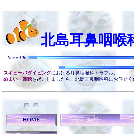
北島耳鼻咽喉
Kitaji
Since 1964
スキューバダイビング
における耳鼻咽喉科トラブル、
めまい・難聴
を起こしましたら、北島耳鼻咽喉科にお任せく
HOME