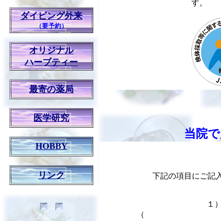
す。
ダイビング外来
（要予約）
オリジナル
ハーブティー
最寄の薬局
医学研究
当院で
HOBBY
リンク
下記の項目にご記
１