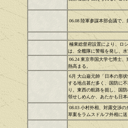
06.08 陸軍参謀本部会議
極東総督府設置により、ロシ
は、全艦隊に警報を発し、水
06.24 東京帝国大学七博
熱高まる。
6月 大山巌元帥「日本の形
する地点甚だ多く、国防に不
り。東西の航路を扼し、国防
領せしめんか、あたかも日本
08.03 小村外相、対露交
草案をラムスドルフ外相に送