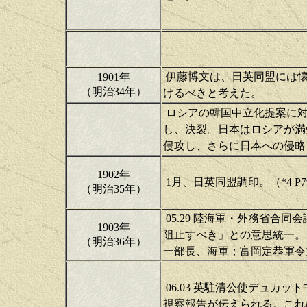
伊藤博文は、日英同盟には懐
1901年
（明治34年）
けるべきと考えた。
ロシアの韓国中立化提案に対
し、決裂。日本はロシアが満
侵攻し、さらに日本への侵略
1902年
1月、日英同盟調印。（*4 P7
（明治35年）
05.29 陸海軍・外務省合
1903年
阻止すべき」との意思統一。
（明治36年）
一部長、海軍；富岡定恭軍令
06.03 英駐清公使デュカ
視察報告が伝えられる。これ