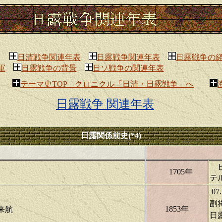
日清戦争関連年表
日露戦争関連年表
日露戦争の
軍
日露戦争の背景
日ソ戦争の関連年表
テーマ史TOP クロニクル「日清・日露戦争」へ
日露戦争 関連年表
日露関係前史(*4)
1705年
テ
0
副
1853年
に来航
日