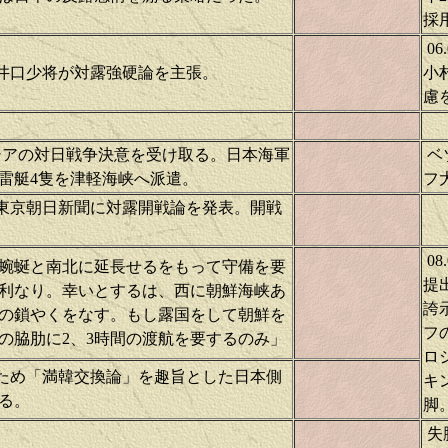
採
0
で、井口少将が対露強硬論を主張。
小
慮
アの対日戦争決意を受け取る。日本海軍
ベ
雷艇4隻を津軽海峡へ派遣。
フ
士、東京朝日新聞に対露開戦論を発表。開戦
0
状蜿蜒と南北に延長せるをもって守備を要
提
利なり。幸いとするは、西に朝鮮海峡あ
誇
の鎖やくをなす。もし露国をして朝鮮を
フ
の脇肋に2、3時間の渡航を要するのみ」
ロ
渉のため「満韓交換論」を趣旨とした日本側
キ
る。
脚
失