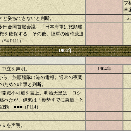
フ
草
ロシアと妥協できないと判断。
1
軍軍令部合同首脳会議；「日本海軍は旅順艦
権を確保する。その後、陸軍の臨時派遣
4 P111）
1904年
1904年
し、中立を声明。
幸吉から、旅順艦隊出港の電報。通常の夜間
のための出撃と判断。
が開戦不可避を言上。明治天皇は「ロシ
述べたが、伊東は「形勢すでに急迫」と
詔勅
■■■（P114）
中立を声明。