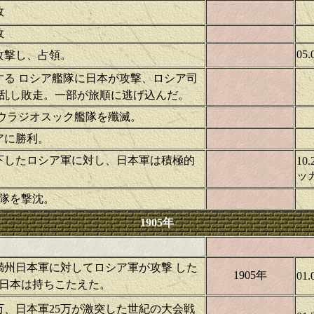
敗
敗
0
塞攻撃し、占領。
うとする ロシア艦隊に日本が攻撃、ロシア司
乱し敗走。一部が旅順に逃げ込んだ。
本、ウラジオスック艦隊を殲滅。
シアに勝利。
下したロシア軍に対し、日本軍は積極的
1
ッ
順艦隊を撃沈。
1905年
中の満州日本軍に対してロシア軍が攻撃 した
1905年
0
日本は持ちこたえた。
35万、日本軍25万が激突した世紀の大会戦