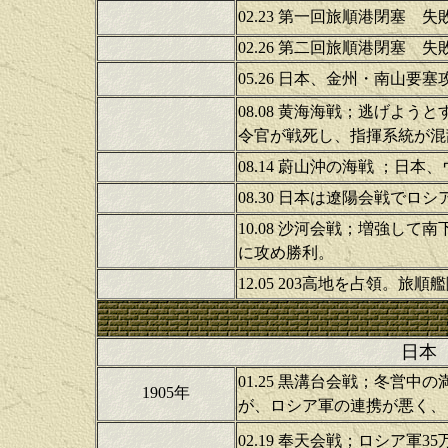
02.23 第一回旅順港閉塞 失
02.26
第二回旅順港閉塞 失
05.26 日本、金州・南山要
08.08 黄海海戦；逃げよ
令官が戦死し、指揮系統が混
08.14 蔚山沖の海戦 ；日
08.30 日本は遼陽会戦でロ
10.08
沙河会戦；増強して南
に攻め勝利。
12.05 203高地を占領。旅
日本
01.25 黒溝台会戦；冬営
1905年
が、ロシア軍の連携が悪く、
02.19 奉天会戦；ロシア軍