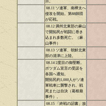
示。
08.11 ソ連軍、南樺太へ
侵攻を開始。第88師団
が応戦。
08.12 満州北東部の麻山
で開拓民が戦闘に巻き
込まれ多数死亡。（麻
山事件）
08.13 ソ連軍、朝鮮北東
部の清津に上陸。
08.14 2度目の御聖断。
ポツダム宣言の受諾を
各国へ通知。
開拓民約1,000人がソ連
軍戦車に襲撃され、戦
死または自決（葛根廟
事件）。
08.15 「終戦の詔書」放