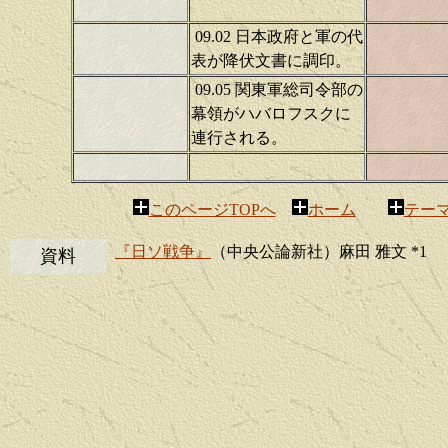
09.02 日本政府と軍の代
表が降伏文書に調印。
09.05 関東軍総司令部の
幕領がハバロフスクに
連行される。
このページTOPへ
ホーム
テー
『日ソ戦争』
（中央公論新社）麻田 雅文 *1
資料