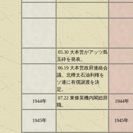
05.30 大本営がアッツ島
玉砕を発表。
06.19 大本営政府連絡会
議、北樺太石油利権を
ソ連に有償譲渡を決
定。
07.22 東條英機内閣総辞
1944年
1944年
職。
1945年
1945年