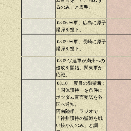
ム宣言を「ただ黙殺す
るのみ」と表明。
08.06 米軍、広島に原子
爆弾を投下。
08.09 米軍、長崎に原子
爆弾を投下。
08.09ソ連軍が満州への
侵攻を開始。関東軍が
応戦。
08.10 一度目の御聖断；
「国体護持」を条件に
ポツダム宣言受諾を各
国へ通知。
阿南陸相、ラジオで
「神州護持の聖戦を戦
い抜かんのみ」と訓