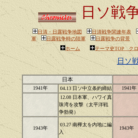
日ソ戦
日清・日露戦争地図
日清戦争関連年表
軍
日露戦争時の陸軍
日露戦争の背景
ホーム
テーマ史TOP ク
日ソ戦
日本
1941年
1941年
04.13 日ソ中立条約締結
12.08 日本軍、ハワイ真
珠湾を攻撃（太平洋戦
争勃発）
03.27 南樺太を内地に編
1943年
1943年
入