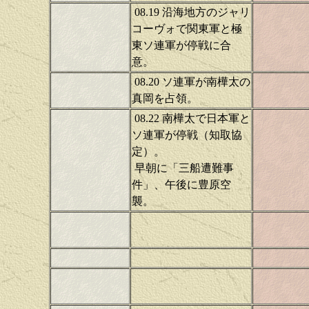
08.19 沿海地方のジャリ
コーヴォで関東軍と極
東ソ連軍が停戦に合
意。
08.20 ソ連軍が南樺太の
真岡を占領。
08.22 南樺太で日本軍と
ソ連軍が停戦（知取協
定）。
早朝に「三船遭難事
件」、午後に豊原空
襲。