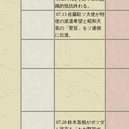
織的抵抗終わる。
07.13 佐藤駐ソ大使が特
使の派遣希望と昭和天
皇の「聖旨」をソ連側
に伝達。
07.28 鈴木首相がポツダ