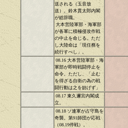
送される（玉音放
送）。鈴木貫太郎内閣
が総辞職。
大本営陸軍部・海軍部
が各軍に積極侵攻作戦
の中止を命じる。ただ
し大陸命は「現任務を
続行すべし」。
08.16 大本営陸軍部・海
軍部が即時戦闘停止を
命令。ただし、「止む
を得ざる自衛の為の戦
闘行動は之を妨げず」
08.17 東久邇宮内閣成
立。
08.18 ソ連軍が占守島を
奇襲。第91師団が応戦
（08.19停戦）。