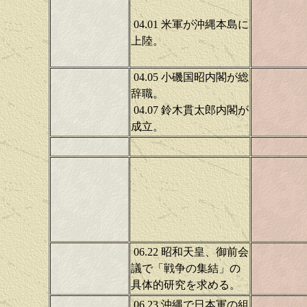
04.01 米軍が沖縄本島に
上陸。
04.05 小磯国昭内閣が総
辞職。
04.07 鈴木貫太郎内閣が
成立。
06.22 昭和天皇、御前会
議で「戦争の集結」の
具体的研究を求める。
06.23 沖縄で日本軍の組