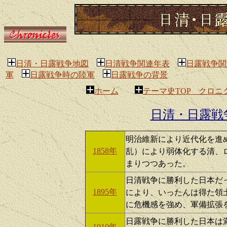
日清・日露戦争地図
日清戦争関連年表
日露戦争関
軍
日露戦争時の陸軍
日露戦争の背景
ホーム
テーマ史TOP クロ
日清・日露戦
明治維新により近代化を進
1858年
乱）により弱体化する清、
まりつつあった。
日清戦争に勝利した日本だ
1895年
により、いったんは得た領
に危機感を強め、軍備拡張
日露戦争に勝利した日本は
1910年