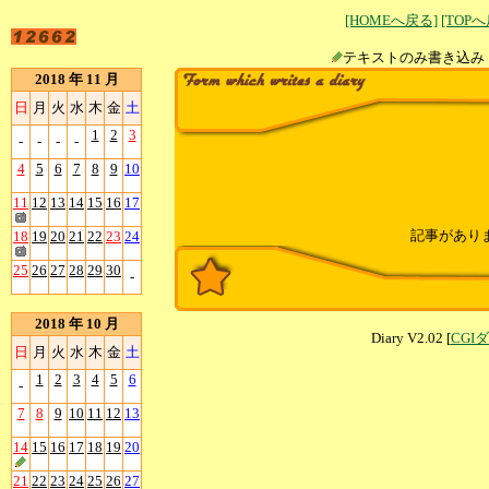
[HOMEへ戻る]
[TOP
テキストのみ書
2018 年 11 月
日
月
火
水
木
金
土
1
2
3
-
-
-
-
4
5
6
7
8
9
10
11
12
13
14
15
16
17
記事があり
18
19
20
21
22
23
24
25
26
27
28
29
30
-
2018 年 10 月
Diary V2.02 [
CGI
日
月
火
水
木
金
土
1
2
3
4
5
6
-
7
8
9
10
11
12
13
14
15
16
17
18
19
20
21
22
23
24
25
26
27