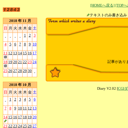
[HOMEへ戻る]
[TOP
テキストのみ書
2018 年 11 月
日
月
火
水
木
金
土
1
2
3
-
-
-
-
4
5
6
7
8
9
10
11
12
13
14
15
16
17
記事があり
18
19
20
21
22
23
24
25
26
27
28
29
30
-
2018 年 10 月
Diary V2.02 [
CGI
日
月
火
水
木
金
土
1
2
3
4
5
6
-
7
8
9
10
11
12
13
14
15
16
17
18
19
20
21
22
23
24
25
26
27