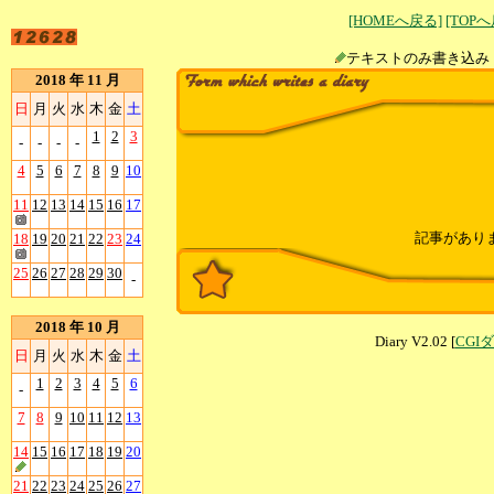
[HOMEへ戻る]
[TOP
テキストのみ書
2018 年 11 月
日
月
火
水
木
金
土
1
2
3
-
-
-
-
4
5
6
7
8
9
10
11
12
13
14
15
16
17
記事があり
18
19
20
21
22
23
24
25
26
27
28
29
30
-
2018 年 10 月
Diary V2.02 [
CGI
日
月
火
水
木
金
土
1
2
3
4
5
6
-
7
8
9
10
11
12
13
14
15
16
17
18
19
20
21
22
23
24
25
26
27