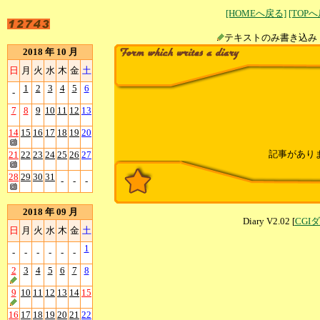
[HOMEへ戻る]
[TOP
テキストのみ書
2018 年 10 月
日
月
火
水
木
金
土
1
2
3
4
5
6
-
7
8
9
10
11
12
13
14
15
16
17
18
19
20
記事があり
21
22
23
24
25
26
27
28
29
30
31
-
-
-
2018 年 09 月
Diary V2.02 [
CGI
日
月
火
水
木
金
土
1
-
-
-
-
-
-
2
3
4
5
6
7
8
9
10
11
12
13
14
15
16
17
18
19
20
21
22