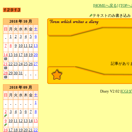
[HOMEへ戻る]
[TOP
テキストのみ書
2018 年 10 月
日
月
火
水
木
金
土
1
2
3
4
5
6
-
7
8
9
10
11
12
13
14
15
16
17
18
19
20
記事があり
21
22
23
24
25
26
27
28
29
30
31
-
-
-
2018 年 09 月
Diary V2.02 [
CGI
日
月
火
水
木
金
土
1
-
-
-
-
-
-
2
3
4
5
6
7
8
9
10
11
12
13
14
15
16
17
18
19
20
21
22