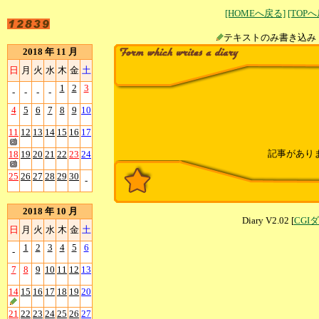
[HOMEへ戻る]
[TOP
テキストのみ書
2018 年 11 月
日
月
火
水
木
金
土
1
2
3
-
-
-
-
4
5
6
7
8
9
10
11
12
13
14
15
16
17
記事があり
18
19
20
21
22
23
24
25
26
27
28
29
30
-
2018 年 10 月
Diary V2.02 [
CGI
日
月
火
水
木
金
土
1
2
3
4
5
6
-
7
8
9
10
11
12
13
14
15
16
17
18
19
20
21
22
23
24
25
26
27