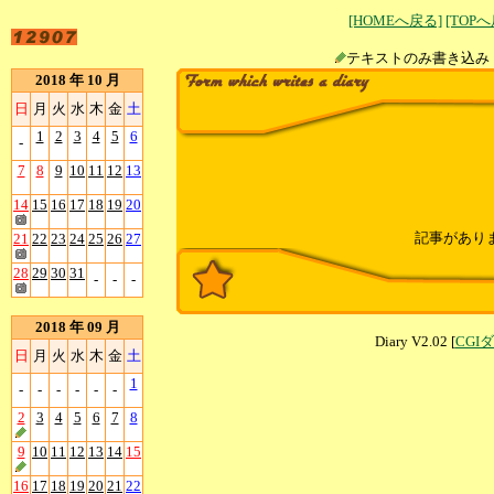
[HOMEへ戻る]
[TOP
テキストのみ書
2018 年 10 月
日
月
火
水
木
金
土
1
2
3
4
5
6
-
7
8
9
10
11
12
13
14
15
16
17
18
19
20
記事があり
21
22
23
24
25
26
27
28
29
30
31
-
-
-
2018 年 09 月
Diary V2.02 [
CGI
日
月
火
水
木
金
土
1
-
-
-
-
-
-
2
3
4
5
6
7
8
9
10
11
12
13
14
15
16
17
18
19
20
21
22