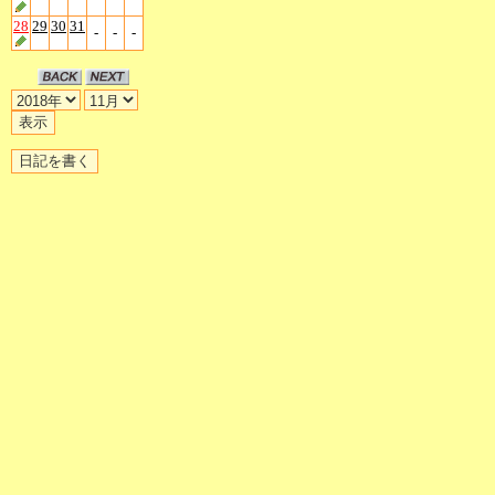
28
29
30
31
-
-
-