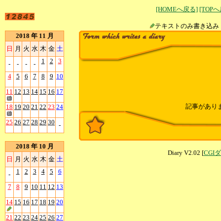
[HOMEへ戻る]
[TOP
テキストのみ書
2018 年 11 月
日
月
火
水
木
金
土
1
2
3
-
-
-
-
4
5
6
7
8
9
10
11
12
13
14
15
16
17
記事があり
18
19
20
21
22
23
24
25
26
27
28
29
30
-
2018 年 10 月
Diary V2.02 [
CGI
日
月
火
水
木
金
土
1
2
3
4
5
6
-
7
8
9
10
11
12
13
14
15
16
17
18
19
20
21
22
23
24
25
26
27