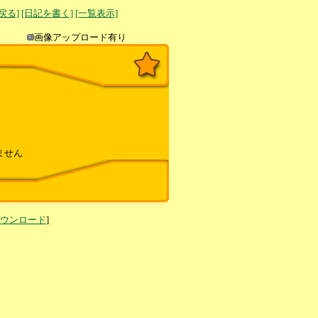
へ戻る]
[日記を書く]
[一覧表示]
き込み
画像アップロード有り
ません
ダウンロード
]