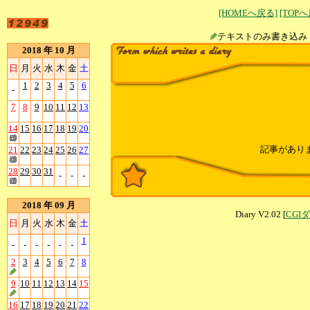
[HOMEへ戻る]
[TOP
テキストのみ書
2018 年 10 月
日
月
火
水
木
金
土
1
2
3
4
5
6
-
7
8
9
10
11
12
13
14
15
16
17
18
19
20
記事があり
21
22
23
24
25
26
27
28
29
30
31
-
-
-
2018 年 09 月
Diary V2.02 [
CGI
日
月
火
水
木
金
土
1
-
-
-
-
-
-
2
3
4
5
6
7
8
9
10
11
12
13
14
15
16
17
18
19
20
21
22