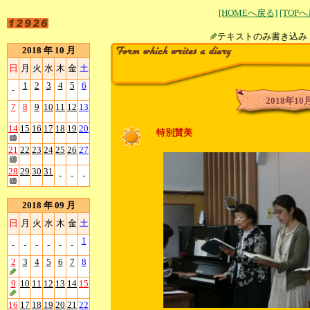
[HOMEへ戻る]
[TOP
テキストのみ書
2018 年 10 月
日
月
火
水
木
金
土
1
2
3
4
5
6
-
2018年10
7
8
9
10
11
12
13
14
15
16
17
18
19
20
特別賛美
21
22
23
24
25
26
27
28
29
30
31
-
-
-
2018 年 09 月
日
月
火
水
木
金
土
1
-
-
-
-
-
-
2
3
4
5
6
7
8
9
10
11
12
13
14
15
16
17
18
19
20
21
22