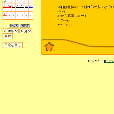
23
24
25
26
27
28
29
本日は礼拝の中で財務部の方々が「御
(^○^)
30
-
-
-
-
-
-
心から感謝しまーす
＼(^o^)／
Mr.「M」
Diary V2.02 [
CGI