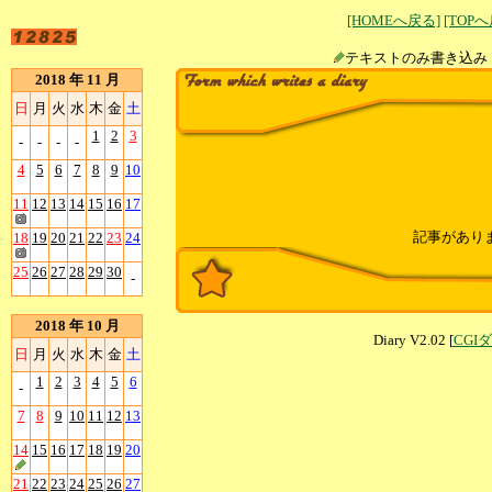
[HOMEへ戻る]
[TOP
テキストのみ書
2018 年 11 月
日
月
火
水
木
金
土
1
2
3
-
-
-
-
4
5
6
7
8
9
10
11
12
13
14
15
16
17
記事があり
18
19
20
21
22
23
24
25
26
27
28
29
30
-
2018 年 10 月
Diary V2.02 [
CGI
日
月
火
水
木
金
土
1
2
3
4
5
6
-
7
8
9
10
11
12
13
14
15
16
17
18
19
20
21
22
23
24
25
26
27