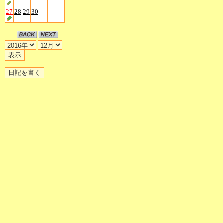
27
28
29
30
-
-
-