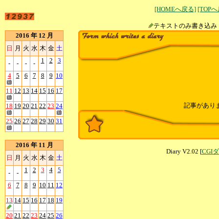
[HOMEへ戻る]
[TOP
テキストのみ書
2016 年 12 月
日
月
火
水
木
金
土
1
2
3
-
-
-
-
4
5
6
7
8
9
10
11
12
13
14
15
16
17
記事があり
18
19
20
21
22
23
24
25
26
27
28
29
30
31
2016 年 11 月
Diary V2.02 [
CGI
日
月
火
水
木
金
土
1
2
3
4
5
-
-
6
7
8
9
10
11
12
13
14
15
16
17
18
19
20
21
22
23
24
25
26