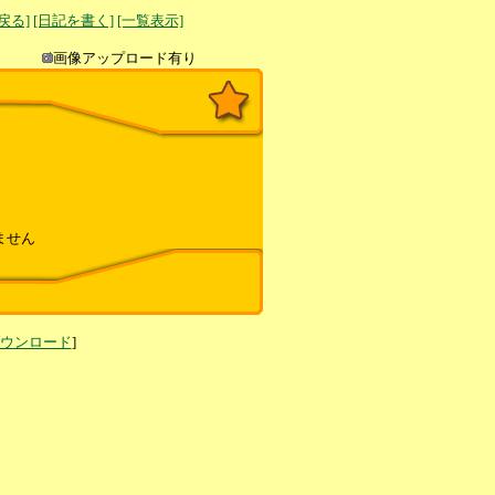
へ戻る]
[日記を書く]
[一覧表示]
き込み
画像アップロード有り
ません
ダウンロード
]