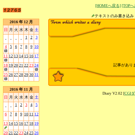
[HOMEへ戻る]
[TOP
テキストのみ書
2016 年 12 月
日
月
火
水
木
金
土
1
2
3
-
-
-
-
4
5
6
7
8
9
10
11
12
13
14
15
16
17
記事があり
18
19
20
21
22
23
24
25
26
27
28
29
30
31
2016 年 11 月
Diary V2.02 [
CGI
日
月
火
水
木
金
土
1
2
3
4
5
-
-
6
7
8
9
10
11
12
13
14
15
16
17
18
19
20
21
22
23
24
25
26