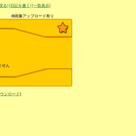
へ戻る]
[日記を書く]
[一覧表示]
き込み
画像アップロード有り
ません
ダウンロード
]