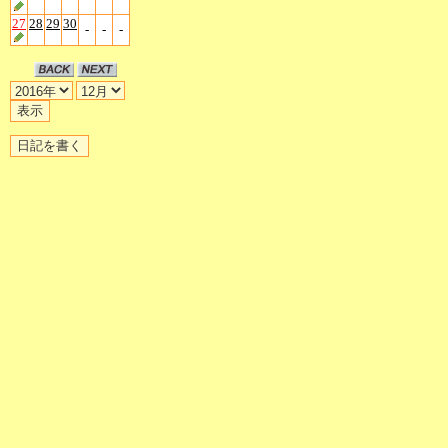
27
28
29
30
-
-
-