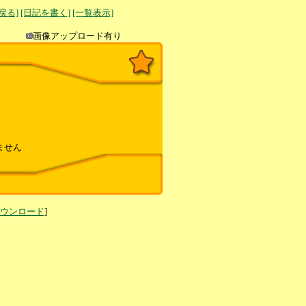
へ戻る]
[日記を書く]
[一覧表示]
き込み
画像アップロード有り
ません
ダウンロード
]