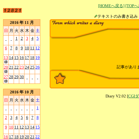
[HOMEへ戻る]
[TOP
テキストのみ書
2016 年 11 月
日
月
火
水
木
金
土
1
2
3
4
5
-
-
6
7
8
9
10
11
12
13
14
15
16
17
18
19
記事があり
20
21
22
23
24
25
26
27
28
29
30
-
-
-
2016 年 10 月
Diary V2.02 [
CGI
日
月
火
水
木
金
土
1
-
-
-
-
-
-
2
3
4
5
6
7
8
9
10
11
12
13
14
15
16
17
18
19
20
21
22