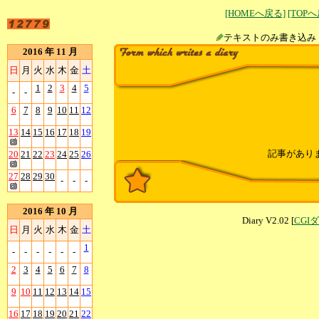
[HOMEへ戻る]
[TOP
テキストのみ書
2016 年 11 月
日
月
火
水
木
金
土
1
2
3
4
5
-
-
6
7
8
9
10
11
12
13
14
15
16
17
18
19
記事があり
20
21
22
23
24
25
26
27
28
29
30
-
-
-
2016 年 10 月
Diary V2.02 [
CGI
日
月
火
水
木
金
土
1
-
-
-
-
-
-
2
3
4
5
6
7
8
9
10
11
12
13
14
15
16
17
18
19
20
21
22