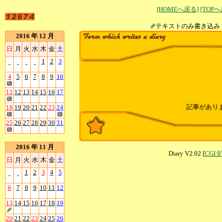
[HOMEへ戻る]
[TOP
テキストのみ書
2016 年 12 月
日
月
火
水
木
金
土
1
2
3
-
-
-
-
4
5
6
7
8
9
10
11
12
13
14
15
16
17
記事があり
18
19
20
21
22
23
24
25
26
27
28
29
30
31
2016 年 11 月
Diary V2.02 [
CGI
日
月
火
水
木
金
土
1
2
3
4
5
-
-
6
7
8
9
10
11
12
13
14
15
16
17
18
19
20
21
22
23
24
25
26