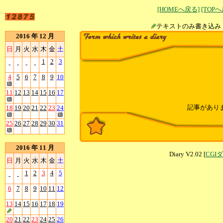
[HOMEへ戻る]
[TOP
テキストのみ書
2016 年 12 月
日
月
火
水
木
金
土
1
2
3
-
-
-
-
4
5
6
7
8
9
10
11
12
13
14
15
16
17
記事があり
18
19
20
21
22
23
24
25
26
27
28
29
30
31
2016 年 11 月
Diary V2.02 [
CGI
日
月
火
水
木
金
土
1
2
3
4
5
-
-
6
7
8
9
10
11
12
13
14
15
16
17
18
19
20
21
22
23
24
25
26