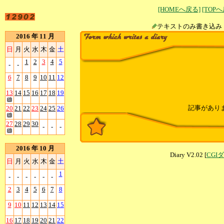
[HOMEへ戻る]
[TOP
テキストのみ書
2016 年 11 月
日
月
火
水
木
金
土
1
2
3
4
5
-
-
6
7
8
9
10
11
12
13
14
15
16
17
18
19
記事があり
20
21
22
23
24
25
26
27
28
29
30
-
-
-
2016 年 10 月
Diary V2.02 [
CGI
日
月
火
水
木
金
土
1
-
-
-
-
-
-
2
3
4
5
6
7
8
9
10
11
12
13
14
15
16
17
18
19
20
21
22