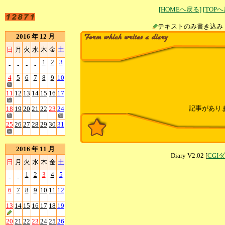
[HOMEへ戻る]
[TOP
テキストのみ書
2016 年 12 月
日
月
火
水
木
金
土
1
2
3
-
-
-
-
4
5
6
7
8
9
10
11
12
13
14
15
16
17
記事があり
18
19
20
21
22
23
24
25
26
27
28
29
30
31
2016 年 11 月
Diary V2.02 [
CGI
日
月
火
水
木
金
土
1
2
3
4
5
-
-
6
7
8
9
10
11
12
13
14
15
16
17
18
19
20
21
22
23
24
25
26