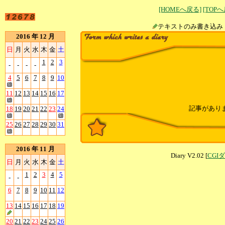
[HOMEへ戻る]
[TOP
テキストのみ書
2016 年 12 月
日
月
火
水
木
金
土
1
2
3
-
-
-
-
4
5
6
7
8
9
10
11
12
13
14
15
16
17
記事があり
18
19
20
21
22
23
24
25
26
27
28
29
30
31
2016 年 11 月
Diary V2.02 [
CGI
日
月
火
水
木
金
土
1
2
3
4
5
-
-
6
7
8
9
10
11
12
13
14
15
16
17
18
19
20
21
22
23
24
25
26