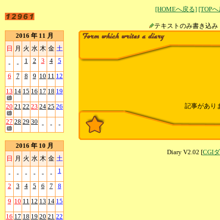
[HOMEへ戻る]
[TOP
テキストのみ書
2016 年 11 月
日
月
火
水
木
金
土
1
2
3
4
5
-
-
6
7
8
9
10
11
12
13
14
15
16
17
18
19
記事があり
20
21
22
23
24
25
26
27
28
29
30
-
-
-
2016 年 10 月
Diary V2.02 [
CGI
日
月
火
水
木
金
土
1
-
-
-
-
-
-
2
3
4
5
6
7
8
9
10
11
12
13
14
15
16
17
18
19
20
21
22