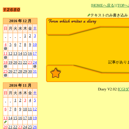
[HOMEへ戻る]
[TOP
テキストのみ書
2016 年 12 月
日
月
火
水
木
金
土
1
2
3
-
-
-
-
4
5
6
7
8
9
10
11
12
13
14
15
16
17
記事があり
18
19
20
21
22
23
24
25
26
27
28
29
30
31
2016 年 11 月
Diary V2.02 [
CGI
日
月
火
水
木
金
土
1
2
3
4
5
-
-
6
7
8
9
10
11
12
13
14
15
16
17
18
19
20
21
22
23
24
25
26