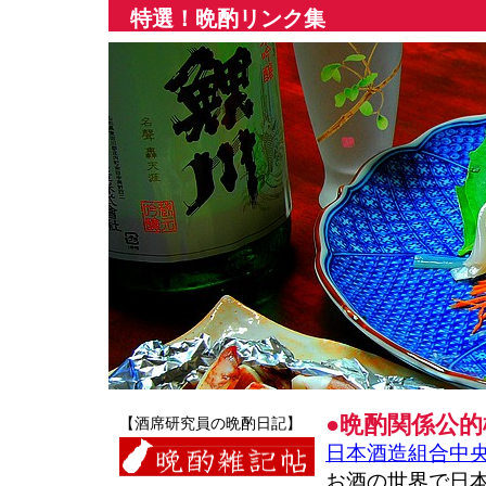
特選！晩酌リンク集
●晩酌関係公
【酒席研究員の晩酌日記】
日本酒造組合中
お酒の世界で日