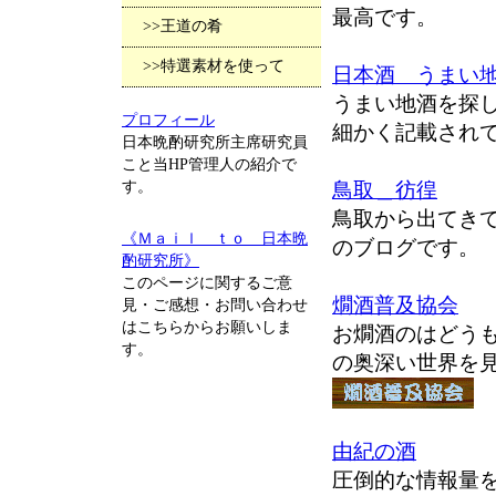
最高です。
>>王道の肴
>>特選素材を使って
日本酒 うまい
うまい地酒を探
プロフィール
細かく記載され
日本晩酌研究所主席研究員
こと当HP管理人の紹介で
す。
鳥取＿彷徨
鳥取から出てき
《Ｍａｉｌ ｔｏ 日本晩
のブログです。
酌研究所》
このページに関するご意
燗酒普及協会
見・ご感想・お問い合わせ
はこちらからお願いしま
お燗酒のはどう
す。
の奥深い世界を
由紀の酒
圧倒的な情報量