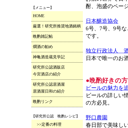
酎、泡盛のペー
【メニュー】
HOME
日本醸造協会
厳選！研究所推奨地酒銘柄
6号、7号、9号
です。
晩酌雑記帖
燗酒の勧め
独立行政法人 
神亀酒造蔵見学記
日本で唯一のお
研究所公認酒販店
今宮酒店の紹介
●晩酌好きの
研究所公認居酒屋
ビールの魅力を
居酒屋日和の紹介
ビールの詳しい
晩酌リンク
の方必見。
【研究所公認 晩酌レシピ】
野口農園
春日部で美味し
>>定番の料理