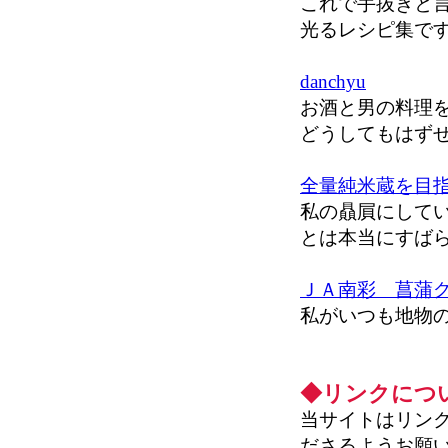
これで手抜きと
光るレシピ集で
danchyu
お酒と男の料理
どうしてもはず
全量純米蔵を目
私の贔屓にして
とは本当にすばら
ＪＡ南彩 菖蒲
私がいつも地物
◆リンクにつ
当サイトはリン
ださるようお願