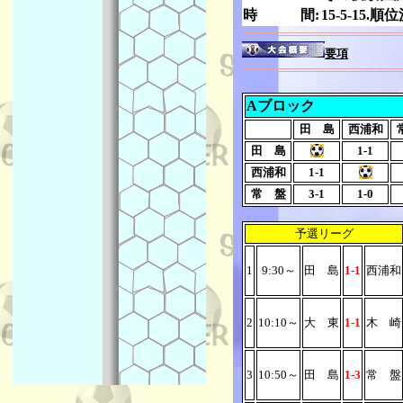
時 間:
15-5-15.順
要項
Aブロック
田 島
西浦和
田 島
1-1
西浦和
1-1
常 盤
3-1
1-0
予選リーグ
1
9:30～
田 島
1-1
西浦和
2
10:10～
大 東
1-1
木 崎
3
10:50～
田 島
1-3
常 盤