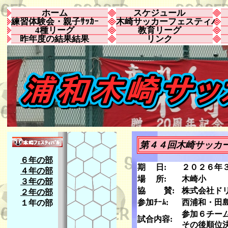
ホーム
スケジュール
練習体験会・親子ｻｯｶｰ
木崎サッカーフェスティバ
4種リーグ
教育リーグ
昨年度の結果結果
リンク
第４４回木崎サッカ
６年の部
期 日:
２０２６年３
４年の部
場 所:
木崎小
３年の部
協 賛:
株式会社ド
２年の部
参加ﾁｰﾑ:
西浦和・田
１年の部
参加６チーム
試合内容:
その後順位