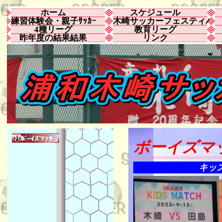
ホーム
スケジュール
練習体験会・親子ｻｯｶｰ
木崎サッカーフェスティバ
4種リーグ
教育リーグ
昨年度の結果結果
リンク
ボーイズマッ
キッ